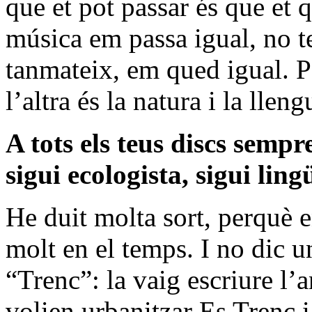
que et pot passar és que et 
música em passa igual, no te 
tanmateix, em qued igual. Pe
l’altra és la natura i la lle
A tots els teus discs sempr
sigui ecologista, sigui lin
He duit molta sort, perquè 
molt en el temps. I no dic u
“Trenc”: la vaig escriure l
volien urbanitzar Es Trenc i 