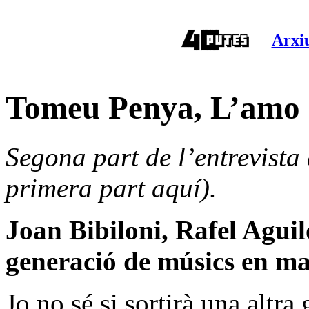
Arxiu
Tomeu Penya, L’amo (
Segona part de l’entrevist
primera part aquí
).
Joan Bibiloni, Rafel Agu
generació de músics en ma
Jo no sé si sortirà una altr