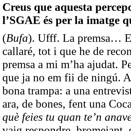
Creus que aquesta percepc
l’SGAE és per la imatge 
(
Bufa
). Ufff. La premsa… E
callaré, tot i que he de reco
premsa a mi m’ha ajudat. Pe
que ja no em fii de ningú. A
bona trampa: a una entrevist
ara, de bones, fent una Co
què feies tu quan te’n anav
vaig respondre, bromejant, 