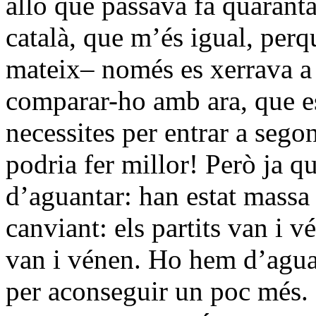
allò que passava fa quaranta
català, que m’és igual, perqu
mateix– només es xerrava a 
comparar-ho amb ara, que es x
necessites per entrar a sego
podria fer millor! Però ja q
d’aguantar: han estat massa 
canviant: els partits van i v
van i vénen. Ho hem d’aguan
per aconseguir un poc més. S