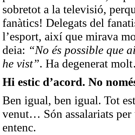
sobretot a la televisió, perq
fanàtics! Delegats del fana
l’esport, així que mirava m
deia:
“No és possible que ai
he vist”
. Ha degenerat mol
Hi estic d’acord. No només
Ben igual, ben igual. Tot es
venut… Són assalariats per
entenc.