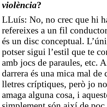
violència
?
LLuís: No, no crec que hi h
refereixes a un fil conducto
és un disc conceptual. L’úni
potser sigui l’estil que te 
amb jocs de paraules, etc. A
darrera és una mica mal de d
lletres críptiques, però jo n
amaga alguna cosa, i aqueste
simplement són així de poc c