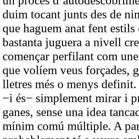
un procés d’autodescobrime
duim tocant junts des de nin
que haguem anat fent estils
bastanta juguera a nivell c
començar perfilant com une
que volíem veus forçades, gu
lletres més o menys definit. 
−i és− simplement mirar i pr
ganes, sense una idea tanca
mínim comú múltiple. A part