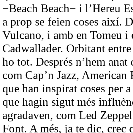
−Beach Beach− i l’Hereu Es
a prop se feien coses així.
Vulcano, i amb en Tomeu i
Cadwallader. Orbitant entr
ho tot. Després n’hem anat
com Cap’n Jazz, American F
que han inspirat coses per 
que hagin sigut més influènc
agradaven, com Led Zeppeli
Font. A més, ja te dic, crec