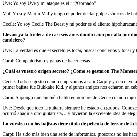
Uve: Yo soy Uve y mi ataque es el “
riff
tornado”
Maf: Yo soy Martín Maf y tengo el poder de dar golpes sónicos de bat
Cecile: Yo soy Cecile The Beast y mi poder es el aliento hipohuracan
Lleváis ya la friolera de casi seis años dando caña por allá por do
candelero?
Uve: La verdad es que el secreto es tocar, buscar conciertos y tocar 
Carpi: Compañerismo y ganas de hacer cosas.
¿Cuál es vuestro origen secreto? ¿Cómo se gestaron The Monste
Cecile: Todo se gesto cuando empezamos a salir Carpi y yo en el ver
primer bajista fue Bukkake Kid, y algunos amigos nos echaron un cable 
Carpi: Supongo que también hablo en nombre de Cecile cuando digo q
Uve: Desde que toco la guitarra siempre he estado en grupos. Conozco
ocurrió añadir a otro guitarrista… y tuvieron la excelente idea de eleg
Lo vuestro con los bajistas tiene título de película de terror de 
Carpi: Ha sido más bien una serie de infortunios, ¡nosotros no les ha