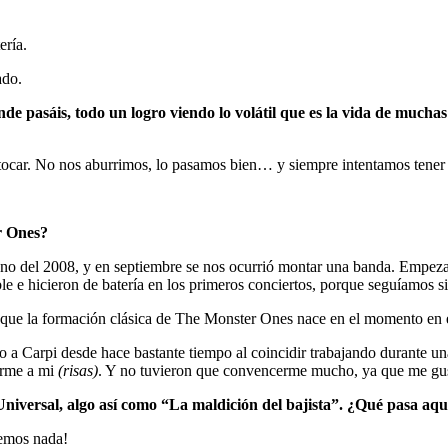
ería.
ado.
nde pasáis, todo un logro viendo lo volátil que es la vida de muchas
y tocar. No nos aburrimos, lo pasamos bien… y siempre intentamos tener
r Ones?
ano del 2008, y en septiembre se nos ocurrió montar una banda. Empez
e hicieron de batería en los primeros conciertos, porque seguíamos sin 
ue la formación clásica de The Monster Ones nace en el momento en e
 a Carpi desde hace bastante tiempo al coincidir trabajando durante un
irme a mi
(risas)
. Y no tuvieron que convencerme mucho, ya que me gus
la Universal, algo así como “La maldición del bajista”. ¿Qué pasa aq
cemos nada!