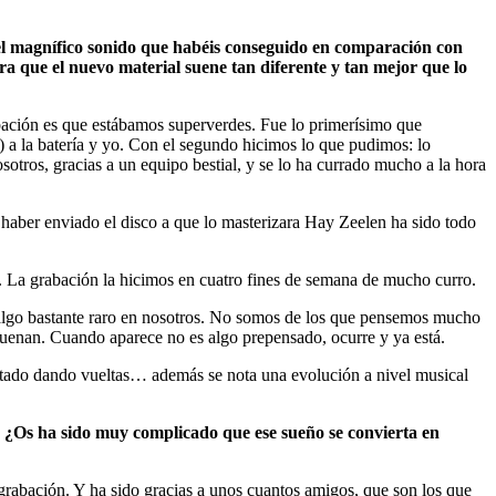
 el magnífico sonido que habéis conseguido en comparación con
ra que el nuevo material suene tan diferente y tan mejor que lo
bación es que estábamos superverdes. Fue lo primerísimo que
 a la batería y yo. Con el segundo hicimos lo que pudimos: lo
sotros, gracias a un equipo bestial, y se lo ha currado mucho a la hora
haber enviado el disco a que lo masterizara Hay Zeelen ha sido todo
 La grabación la hicimos en cuatro fines de semana de mucho curro.
algo bastante raro en nosotros. No somos de los que pensemos mucho
uenan. Cuando aparece no es algo prepensado, ocurre y ya está.
estado dando vueltas… además se nota una evolución a nivel musical
a. ¿Os ha sido muy complicado que ese sueño se convierta en
 grabación. Y ha sido gracias a unos cuantos amigos, que son los que