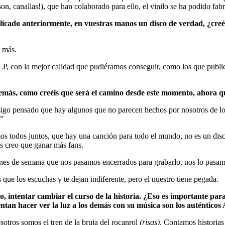
n, canallas!), que han colaborado para ello, el vinilo se ha podido fabr
icado anteriormente, en vuestras manos un disco de verdad, ¿creéi
 más.
 LP, con la mejor calidad que pudiéramos conseguir, como los que publi
emás, como creéis que será el camino desde este momento, ahora qu
igo pensado que hay algunos que no parecen hechos por nosotros de l
”
s todos juntos, que hay una canción para todo el mundo, no es un disco
s creo que ganar más fans.
fines de semana que nos pasamos encerrados para grabarlo, nos lo pasam
 que los escuchas y te dejan indiferente, pero el nuestro tiene pegada.
ipio, intentar cambiar el curso de la historia. ¿Eso es importante 
entan hacer ver la luz a los demás con su música son los auténticos 
sotros somos el tren de la bruja del rocanrol
(risas)
. Contamos historias