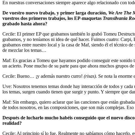
En nuestras conversaciones siempre aparece algo relacionado con t
De vuestro nuevo trabajo, y primer larga duración,
We Are The 
vuestros dos primeros trabajos, los EP-maquetas
Transilvania Ro
grabado hasta ahora?
Cecile: El primer EP que grabamos también lo grabó Tomeu Destructor
grabamos, y no teníamos ni idea de qué hacer. Fuimos cuatro: Carpi,
grabamos entre nuestro local y la casa de Maf, siendo él el técnico de
de mezclar los temas…
Maf: Es gracias a Tomeu que hayamos podido conseguir este sonido tan
un acierto. Pone mucho de su parte para que ahora muchos grupos de l
Cecile: Bueno… ¡y además nuestro curro!
(risas).
Se nota la enorme e
Uve: Nosotros tenemos temas donde hay interacción de todos y cada 
los temas, surgen cuando tienen que surgir y punto. Y siempre que d
Maf: Sin embargo, quiero aclarar que las canciones que están grabad
de todos nosotros, en las composiciones, que son más complejas. Eso 
Después de lucharlo mucho habéis conseguido que el nuevo disco s
realidad?
Cecile: Al principio sí lo fue. Realmente no sabíamos cómo hacerlo, e