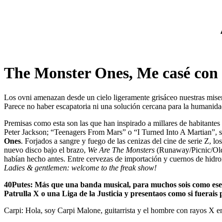
The Monster Ones, Me casé con
Los ovni amenazan desde un cielo ligeramente grisáceo nuestras miserab
Parece no haber escapatoria ni una solución cercana para la humanid
Premisas como esta son las que han inspirado a millares de habitantes d
Peter Jackson; “Teenagers From Mars” o “I Turned Into A Martian”, so
Ones
. Forjados a sangre y fuego de las cenizas del cine de serie Z, 
nuevo disco bajo el brazo,
We Are The Monsters
(Runaway/Picnic/Old
habían hecho antes. Entre cervezas de importación y cuernos de hidrom
Ladies & gentlemen: welcome to the freak show!
40Putes: Más que una banda musical, para muchos sois como ese g
Patrulla X o una Liga de la Justicia y presentaos como si fuerais p
Carpi: Hola, soy Carpi Malone, guitarrista y el hombre con rayos X en