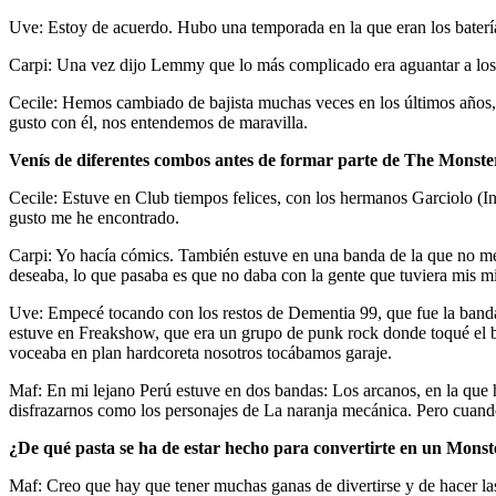
Uve: Estoy de acuerdo. Hubo una temporada en la que eran los batería
Carpi: Una vez dijo Lemmy que lo más complicado era aguantar a los
Cecile: Hemos cambiado de bajista muchas veces en los últimos años, 
gusto con él, nos entendemos de maravilla.
Venís de diferentes combos antes de formar parte de The Monst
Cecile: Estuve en Club tiempos felices, con los hermanos Garciolo (
gusto me he encontrado.
Carpi: Yo hacía cómics. También estuve en una banda de la que no mer
deseaba, lo que pasaba es que no daba con la gente que tuviera mis m
Uve: Empecé tocando con los restos de Dementia 99, que fue la banda
estuve en Freakshow, que era un grupo de punk rock donde toqué el baj
voceaba en plan hardcoreta nosotros tocábamos garaje.
Maf: En mi lejano Perú estuve en dos bandas: Los arcanos, en la que
disfrazarnos como los personajes de La naranja mecánica. Pero cuand
¿De qué pasta se ha de estar hecho para convertirte en un Mons
Maf: Creo que hay que tener muchas ganas de divertirse y de hacer la