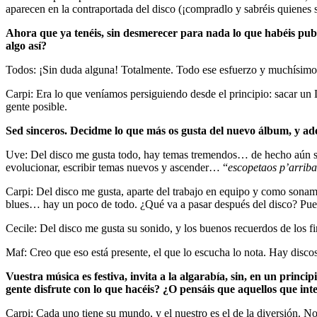
aparecen en la contraportada del disco (¡compradlo y sabréis quienes so
Ahora que ya tenéis, sin desmerecer para nada lo que habéis publ
algo así?
Todos: ¡Sin duda alguna! Totalmente. Todo ese esfuerzo y muchísimo
Carpi: Era lo que veníamos persiguiendo desde el principio: sacar un
gente posible.
Sed sinceros. Decidme lo que más os gusta del nuevo álbum, y ad
Uve: Del disco me gusta todo, hay temas tremendos… de hecho aún s
evolucionar, escribir temas nuevos y ascender… “
escopetaos p’arriba
Carpi: Del disco me gusta, aparte del trabajo en equipo y como sonamo
blues… hay un poco de todo. ¿Qué va a pasar después del disco? Pue
Cecile: Del disco me gusta su sonido, y los buenos recuerdos de los 
Maf: Creo que eso está presente, el que lo escucha lo nota. Hay discos
Vuestra música es festiva, invita a la algarabía, sin, en un princ
gente disfrute con lo que hacéis? ¿O pensáis que aquellos que int
Carpi: Cada uno tiene su mundo, y el nuestro es el de la diversión. No