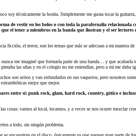
oco soy técnicamente la hostia. Simplemente me gusta tocar la guitarra,
rma de vestir en los bolos o con toda la parafernalia relacionada c
go que el tener a miembros en la banda que ilustran y el ser lector
ia ficción, el terror, son los temas que más se adecuan a mi manera de 
o nunca me imaginé que formaría parte de una banda… y que acabaría tr
intaba las uñas y en el colegio no me entendían, pero a mí me daba ig
chos son serios y van enfundados en sus vaqueros, pero nosotros somos
y estrambóticas mejor que mejor.
ares entre sí: punk rock, glam, hard rock, country, gótico e inclu
s cosas: vamos al local, tocamos, y a veces se nos ocurre mezclar croo
rtos a todo, sin ningún problema.
ue se encuentran en el disco, únicamente es que suenan gran parte de lo