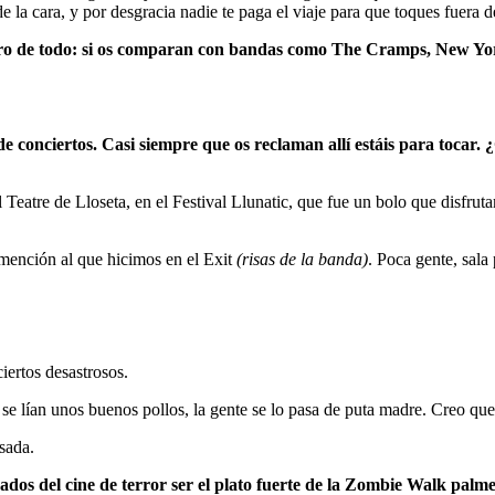
 la cara, y por desgracia nadie te paga el viaje para que toques fuera de
 de todo: si os comparan con bandas como The Cramps, New York D
e conciertos. Casi siempre que os reclaman allí estáis para tocar.
Teatre de Lloseta, en el Festival Llunatic, que fue un bolo que disfrut
 mención al que hicimos en el Exit
(risas de la banda)
. Poca gente, sal
ertos desastrosos.
se lían unos buenos pollos, la gente se lo pasa de puta madre. Creo que
sada.
s del cine de terror ser el plato fuerte de la Zombie Walk palm