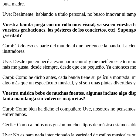
puta madre.
Uve: Realmente, hablando a título personal, no busco innovar ni tamp
Vuestra banda juega con un rollo muy visual, ya sea en vuestra fo
vuestras grabaciones, los pósteres de los conciertos, etc). Supon
¿verdad?
Carpi: Todo eso es parte del mundo al que pertenece la banda. La cienc
ilustradores.
Uve: Desde que empecé a escuchar rocanrol y me metí en este terren
más me gusta, desde siempre, desde que era pequeño. Ya entonces me p
Carpi: Como he dicho antes, cada banda tiene su película montada: mu
algo más que un espectáculo musical, y si son unas pintas divertidas 
Vuestra música bebe de muchas fuentes, algunas incluso algo disp
tanta mandanga sin volveros majaretas?
Carpi: Como bien ha dicho el compañero Uve, nosotros no pensamos la
enfrentamos.
Cecile: Como a todos nos gustan muchos tipos de música estamos abie
Uve: No es para nada intencionado la variedad de estilos musicales q