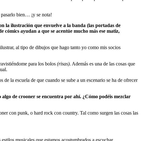
 pasarlo bien… ¡y se nota!
on la ilustración que envuelve a la banda (las portadas de
es de cómics ayudan a que se acentúe mucho más ese matiz,
ilustrar, al tipo de dibujos que hago tanto yo como mis socios
avistiéndome para los bolos
(risas)
. Además es una de las cosas que
ual.
 de la escuela de que cuando se sube a un escenario se ha de ofrecer
so algo de crooner se encuentra por ahí. ¿Cómo podéis mezclar
ner con punk, o hard rock con country. Tal como surgen las cosas las
s estilos musicales que estamos acostumbrados a escuchar.