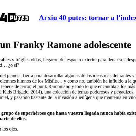
Arxiu 40 putes: tornar a l'inde
 un Franky Ramone adolescente
les y frágiles vidas, llegaron del espacio exterior para llenar sus des
ad… ¿o sí?
el planeta Tierra para desarrollar algunas de las ideas más delirantes y
lemnes himnos de los Misfits… y como no, también ha influido a la que
los tebeos de terror, el punk Ramoniano y todo lo que encandila a los má
 Kids Brigade, 2014), una colección de temas poderosos y pegadizos, 
iel, y pasando bastante de la invasión alienígena que mantenía en vilo 
rupo de superhéroes que hasta vuestra llegada nunca había existid
arte de ellos.
 los ojos.