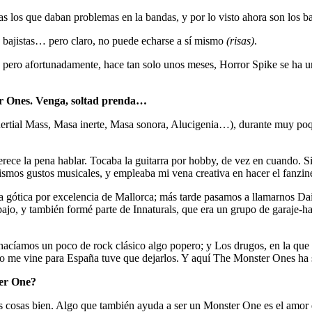
s los que daban problemas en la bandas, y por lo visto ahora son los b
 bajistas… pero claro, no puede echarse a sí mismo
(risas)
.
pero afortunadamente, hace tan solo unos meses, Horror Spike se ha un
er Ones. Venga, soltad prenda…
Inertial Mass, Masa inerte, Masa sonora, Alucigenia…), durante muy p
ece la pena hablar. Tocaba la guitarra por hobby, de vez en cuando. S
ismos gustos musicales, y empleaba mi vena creativa en hacer el fanzi
 gótica por excelencia de Mallorca; más tarde pasamos a llamarnos Dai
o, y también formé parte de Innaturals, que era un grupo de garaje-har
 hacíamos un poco de rock clásico algo popero; y Los drugos, en la qu
o me vine para España tuve que dejarlos. Y aquí The Monster Ones ha 
ter One?
s cosas bien. Algo que también ayuda a ser un Monster One es el amor q