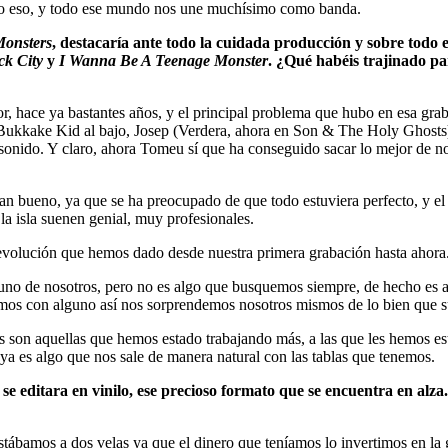
odo eso, y todo ese mundo nos une muchísimo como banda.
Monsters
, destacaría ante todo la cuidada producción y sobre todo
ck City
y
I Wanna Be A Teenage Monster
. ¿Qué habéis trajinado pa
, hace ya bastantes años, y el principal problema que hubo en esa gra
 Bukkake Kid al bajo, Josep (Verdera, ahora en Son & The Holy Ghosts)
 sonido. Y claro, ahora Tomeu sí que ha conseguido sacar lo mejor de no
 bueno, ya que se ha preocupado de que todo estuviera perfecto, y el 
a isla suenen genial, muy profesionales.
volución que hemos dado desde nuestra primera grabación hasta ahora.
uno de nosotros, pero no es algo que busquemos siempre, de hecho es 
amos con alguno así nos sorprendemos nosotros mismos de lo bien que s
as son aquellas que hemos estado trabajando más, a las que les hemos 
ya es algo que nos sale de manera natural con las tablas que tenemos.
e editara en vinilo, ese precioso formato que se encuentra en alz
stábamos a dos velas ya que el dinero que teníamos lo invertimos en la