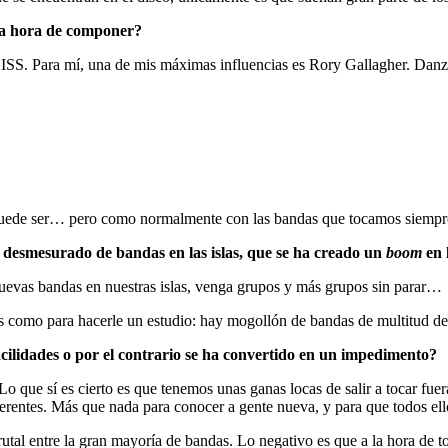
 la hora de componer?
s KISS. Para mí, una de mis máximas influencias es Rory Gallagher. Dan
puede ser… pero como normalmente con las bandas que tocamos siempre
 desmesurado de bandas en las islas, que se ha creado un
boom
en 
uevas bandas en nuestras islas, venga grupos y más grupos sin parar…
es como para hacerle un estudio: hay mogollón de bandas de multitud d
acilidades o por el contrario se ha convertido en un impedimento?
 Lo que sí es cierto es que tenemos unas ganas locas de salir a tocar fu
ferentes. Más que nada para conocer a gente nueva, y para que todos el
utal entre la gran mayoría de bandas. Lo negativo es que a la hora de t