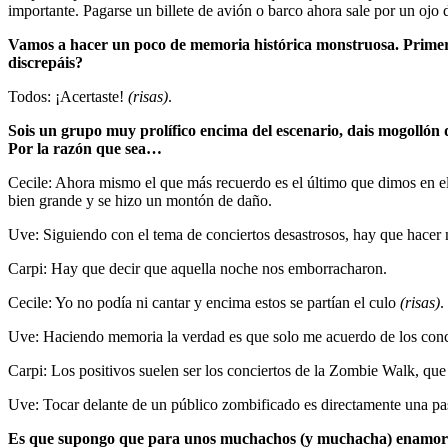
importante. Pagarse un billete de avión o barco ahora sale por un ojo de
Vamos a hacer un poco de memoria histórica monstruosa. Primero
discrepáis?
Todos: ¡Acertaste!
(risas)
.
Sois un grupo muy prolífico encima del escenario, dais mogollón d
Por la razón que sea…
Cecile: Ahora mismo el que más recuerdo es el último que dimos en el 
bien grande y se hizo un montón de daño.
Uve: Siguiendo con el tema de conciertos desastrosos, hay que hacer
Carpi: Hay que decir que aquella noche nos emborracharon.
Cecile: Yo no podía ni cantar y encima estos se partían el culo
(risas)
.
Uve: Haciendo memoria la verdad es que solo me acuerdo de los conci
Carpi: Los positivos suelen ser los conciertos de la Zombie Walk, que 
Uve: Tocar delante de un público zombificado es directamente una pa
Es que supongo que para unos muchachos (y muchacha) enamorado