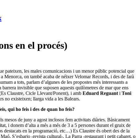
x
ons en el procés)
t que pateixen, les males comunicacions i un menor públic potencial que
a Menorca, on també acaba de néixer
Velomar Records
, i des de farà
 sumam a tots, parlam d’algunes de les propostes més interessants a
 la barrera invisible que suposen aquests quilòmetres de mar que ens
(Es Claustre, Cicle Llevant/Ponent), i amb
Eduard Reguant
i
Toni
s no existeixen; llarga vida a les Balears.
, qui ho feis i des de quan ho feis?
els mesos de juny a agost inclosos fem activitats diàries. Bàsicament
itat, i donem d’alta a més a més de 3 a 5 persones durant el gruix de
ps destacats en la programació, etc…) Es Claustre és obert des de la
ó, S’esbarjo -revista cultural-, La Parra -restaurant i petit cabaret, o