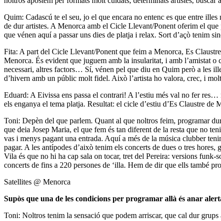
noltros apostem per formats molt cuidats, determinats artistes, busca
Quim: Cadascú te el seu, jo el que encara no entenc es que entre ille
de dur artistes. A Menorca amb el Cicle Llevant/Ponent oferim el que p
que vénen aquí a passar uns dies de platja i relax. Sort d’açò tenim sin
Fita: A part del Cicle Llevant/Ponent que feim a Menorca, Es Claustre 
Menorca. És evident que juguem amb la insularitat, i amb l’amistat o 
necessari, altres factors… Sí, vénen pel que diu en Quim però a les ill
d’hivern amb un públic molt fidel. Això l’artista ho valora, crec, i molt
Eduard: A Eivissa ens passa el contrari! A l’estiu més val no fer res… m
els enganya el tema platja. Resultat: el cicle d’estiu d’Es Claustre d
Toni: Depèn del que parlem. Quant al que noltros feim, programar dur
que deia Josep Maria, el que fem és tan diferent de la resta que no te
vas i menys pagant una entrada. Aquí a més de la música clubber teni
pagar. A les antípodes d’això tenim els concerts de dues o tres hores, grat
Vila és que no hi ha cap sala on tocar, tret del Pereira: versions funk-
concerts de fins a 220 persones de ‘illa. Hem de dir que ells també pr
Satellites @ Menorca
Supòs que una de les condicions per programar allà és anar alerta
Toni: Noltros tenim la sensació que podem arriscar, que cal dur grups a