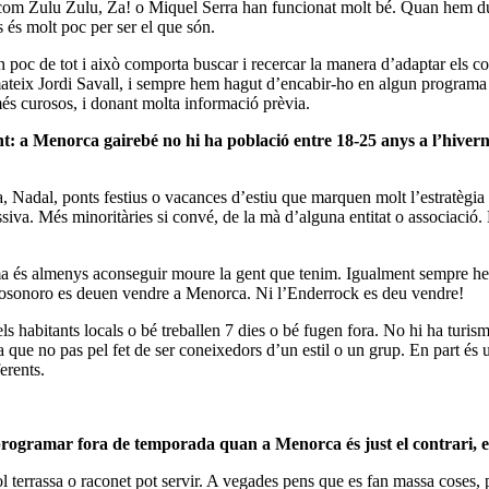
 com Zulu Zulu, Za! o Miquel Serra han funcionat molt bé. Quan hem 
 és molt poc per ser el que són.
n poc de tot i això comporta buscar i recercar la manera d’adaptar els c
mateix Jordi Savall, i sempre hem hagut d’encabir-ho en algun program
més curosos, i donant molta informació prèvia.
t: a Menorca gairebé no hi ha població entre 18-25 anys a l’hiver
Nadal, ponts festius o vacances d’estiu que marquen molt l’estratègia a l
ssiva. Més minoritàries si convé, de la mà d’alguna entitat o associació
a és almenys aconseguir moure la gent que tenim. Igualment sempre he p
sonoro es deuen vendre a Menorca. Ni l’Enderrock es deu vendre!
 els habitants locals o bé treballen 7 dies o bé fugen fora. No hi ha tur
sa que no pas pel fet de ser coneixedors d’un estil o un grup. En part é
erents.
de programar fora de temporada quan a Menorca és just el contrari, 
l terrassa o raconet pot servir. A vegades pens que es fan massa coses,