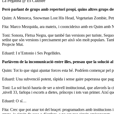
La Pegatina @ Es Claustre
Però parlant de grups amb repertori propi, quins altres grups des
Quim: A Menorca, Snowman Lost His Head, Vegetarian Zombie, Pe
Fita: Marco Mezquida, ara mateix, i cooncideixo amb en Quim amb No
Toni: Sonora, Fletxa Negra, que també fan versions per turiste, Sequo
setlist que són versions i precisament per això són molt populars. Ta
Projecte Mut.
Eduard: I n’Entonio i Ses Pegellides.
Parlàvem de la incomunicació entre illes, pensau que la solució a
Quim: Tot lo que sigui ajuntar forces esta bé. Podríem començar pel p
Eduard: Una subvenció potent, ràpida i sense gaire paperassa que pagués
Toni: La sol·lució hauria de ser a nivell institucional, que afavorís la 
,nivell 33, farlopa i escorts a dietes, prínceps i iots van primer. Així 
Eduard: O sí…
Fita: Crec que pot anar tot del braçet: programadors amb institucions