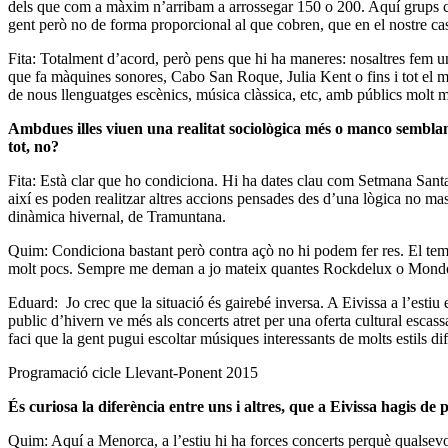
dels que com a màxim n’arribam a arrossegar 150 o 200. Aquí grups
gent però no de forma proporcional al que cobren, que en el nostre cas
Fita: Totalment d’acord, però pens que hi ha maneres: nosaltres fem u
que fa màquines sonores, Cabo San Roque, Julia Kent o fins i tot el 
de nous llenguatges escènics, música clàssica, etc, amb públics molt 
Ambdues illes viuen una realitat sociològica més o manco semblan
tot, no?
Fita: Està clar que ho condiciona. Hi ha dates clau com Setmana Santa, 
així es poden realitzar altres accions pensades des d’una lògica no ma
dinàmica hivernal, de Tramuntana.
Quim: Condiciona bastant però contra açò no hi podem fer res. El tem
molt pocs. Sempre me deman a jo mateix quantes Rockdelux o Mondo
Eduard: Jo crec que la situació és gairebé inversa. A Eivissa a l’estiu
public d’hivern ve més als concerts atret per una oferta cultural escas
faci que la gent pugui escoltar músiques interessants de molts estils dif
Programació cicle Llevant-Ponent 2015
És curiosa la diferència entre uns i altres, que a Eivissa hagis 
Quim: Aquí a Menorca, a l’estiu hi ha forces concerts perquè qualsevo