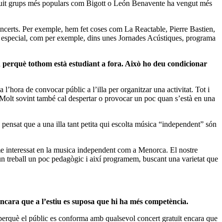
duit grups més populars com Bigott o León Benavente ha vengut més
oncerts. Per exemple, hem fet coses com La Reactable, Pierre Bastien,
a especial, com per exemple, dins unes Jornades Acústiques, programa
n perquè tothom està estudiant a fora. Això ho deu condicionar
’hora de convocar públic a l’illa per organitzar una activitat. Tot i
. Molt sovint també cal despertar o provocar un poc quan s’està en una
ensat que a una illa tant petita qui escolta música “independent” són
isme interessat en la musica independent com a Menorca. El nostre
s un treball un poc pedagògic i així programem, buscant una varietat que
encara que a l’estiu es suposa que hi ha més competència.
 perquè el públic es conforma amb qualsevol concert gratuït encara que