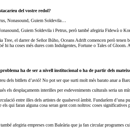
tacaríeu del vostre redol?
trus, Nonasound, Guiem Soldevila…
nasound, Guiem Soldevila i Petrus, però també afegiria Fidewà o Kora
ia Tree, el darrer de Señor Búho, Oceans Adrift comencen però tenen bo
mbé hi ha coses més dures com Indulgentes, Fortune o Tales of Gloom. A
l problema ha de ser a nivell institucional o ha de partir dels mat
reu dels bitllets d’avió! No pot ser que surti molt més barato anar a B
 els desplaçaments interilles per esdeveniments culturals seria un mínim.
circulació entre illes dels artistes de qualsevol àmbit. Fundaríem d’una p
que els qui faran alguna cosa seran gent com noltros: coses significatives
 i també afegiria empreses com Baleària que ja fan circular programes c