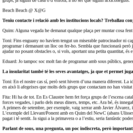
grups, ja siguin de casa o d’enfora, a no ser que siguin arxiconeguts.
Beach Beach @ X@G
Teniu contacte i relació amb les institucions locals? Treballau 
Quim: Alguna vegada he demanat qualque plaça per muntar cosa fent u
Toni: Fins enguany no havíem tengut un miserable patrocinador ni cap 
programar i demanant un lloc on fer-ho. Sembla que funcionarà però ja
ajudar no posant obstacles o, si vols, aportant una petita quantitat, és 
Eduard: Jo tampoc soc molt fan de programar amb sous públics, genera 
La insularitat també té les seves avantatges, ja que et permet ju
Toni: En el nostre cas sí, però sent hivern d’una manera diferent. La id
en això li afegeixes que molts dels grups que contactam no han visitat 
Fita: Hi ha de tot. En Es Claustre hem fet força grups de l’escena cata
forces vegades, i parlo dels meus diners, temps, etc. Ara bé, és inn
A primers de setembre, per exemple, vaig xerrar amb Javier Álvarez, i 
L’exemple del Llevant/Ponent amb en Quim del NewC (abans Ulisses) o t
pagat i té sentit. Ja sigui a la primavera o a l’estiu, seria fantàstic pod
Parlant de sous, una pregunta, un poc indiscreta, però important.