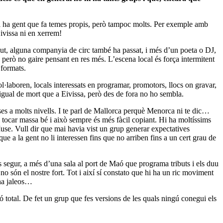
.
i ha gent que fa temes propis, però tampoc molts. Per exemple amb
ivissa ni en xerrem!
ut, alguna companyia de circ també ha passat, i més d’un poeta o DJ,
però no gaire pensant en res més. L’escena local és força intermitent
 formats.
·laboren, locals interessats en programar, promotors, llocs on gravar,
 igual de mort que a Eivissa, però des de fora no ho sembla.
es a molts nivells. I te parl de Mallorca perquè Menorca ni te dic…
tocar massa bé i això sempre és més fàcil copiant. Hi ha moltíssims
use. Vull dir que mai havia vist un grup generar expectatives
e a la gent no li interessen fins que no arriben fins a un cert grau de
s segur, a més d’una sala al port de Maó que programa tributs i els duu
 són el nostre fort. Tot i així sí constato que hi ha un ric moviment
 ha jaleos…
 total. De fet un grup que fes versions de les quals ningú conegui els