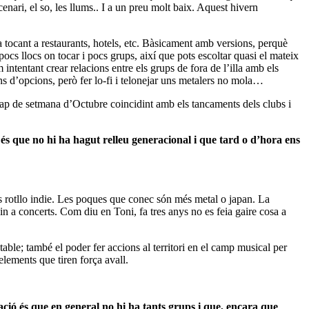
nari, el so, les llums.. I a un preu molt baix. Aquest hivern
 tocant a restaurants, hotels, etc. Bàsicament amb versions, perquè
ocs llocs on tocar i pocs grups, així que pots escoltar quasi el mateix
ntentant crear relacions entre els grups de fora de l’illa amb els
ons d’opcions, però fer lo-fi i telonejar uns metalers no mola…
 cap de setmana d’Octubre coincidint amb els tancaments dels clubs i
és que no hi ha hagut relleu generacional i que tard o d’hora ens
es rotllo indie. Les poques que conec són més metal o japan. La
in a concerts. Com diu en Toni, fa tres anys no es feia gaire cosa a
table; també el poder fer accions al territori en el camp musical per
elements que tiren força avall.
ció és que en general no hi ha tants grups i que, encara que