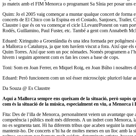
jo mateix amb el FIM Menorca o programant Sa Sínia per posar uns 
Quim: Jo el 2005 vaig començar a muntar qualque concert de forma esp
concerts de El Chico con la Espina en el Costado, Sanjosex, Trailer, 
Claustre i que és on va començar el cicle LLevant/Ponent on vam port
Rodés, Guillamino, Paul Fuster, etc. També a gent com Annabeth McN
Eduard: Xiringuito a Groenlàndia és una idea formada per poligènesi ent
a Mallorca o Catalunya, ja que tots havíem viscut a fora. Així que el
Quim Torres. Així que som un poc nòmades. Només programem a l’hivern
hivern i seguim aprenent com es fan les coses a base de cops.
Toni: Som en Joan Ferrer, en Miquel Roig, en Joan Búho i nosaltres d
Eduard: Però funcionem com un sol ésser microscòpic pluricel·lular 
Da Souza @ Es Claustre
Aquí a Mallorca sempre ens queixam de la situació, però supòs qu
com és la situació de la música, especialment en viu, a Menorca i 
Fita: Des de l’illa de Menorca, personalment veiem un avantatge que
competència i públics molt més diferents. A un indret com Menorca, la 
no es segmenta tant. Hi ha diferents tribus que acaben seguint la mat
mantenir-ho. De concerts n’hi ha de moltes menes en un lloc amb la sing