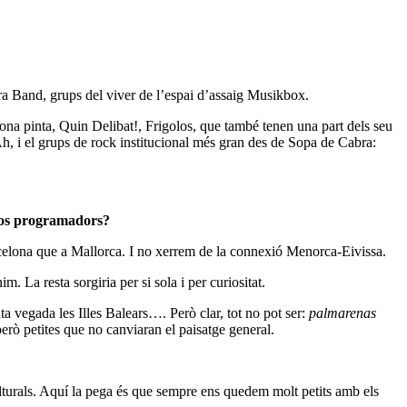
 Band, grups del viver de l’espai d’assaig Musikbox.
na pinta, Quin Delibat!, Frigolos, que també tenen una part dels seu
h, i el grups de rock institucional més gran des de Sopa de Cabra:
eixos programadors?
arcelona que a Mallorca. I no xerrem de la connexió Menorca-Eivissa.
 La resta sorgiria per si sola i per curiositat.
uta vegada les Illes Balears…. Però clar, tot no pot ser:
palmarenas
 però petites que no canviaran el paisatge general.
ulturals. Aquí la pega és que sempre ens quedem molt petits amb els