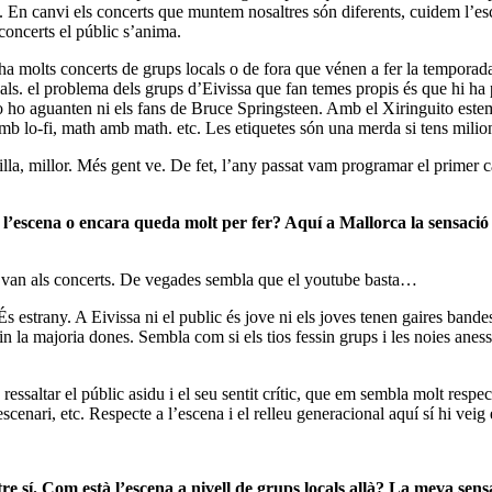
. En canvi els concerts que muntem nosaltres són diferents, cuidem l’esce
concerts el públic s’anima.
a molts concerts de grups locals o de fora que vénen a fer la temporada
ls. el problema dels grups d’Eivissa que fan temes propis és que hi ha p
 ho aguanten ni els fans de Bruce Springsteen. Amb el Xiringuito estem i
i amb lo-fi, math amb math. etc. Les etiquetes són una merda si tens mili
illa, millor. Més gent ve. De fet, l’any passat vam programar el primer
l’escena o encara queda molt per fer? Aquí a Mallorca la sensació 
cs van als concerts. De vegades sembla que el youtube basta…
 estrany. A Eivissa ni el public és jove ni els joves tenen gaires band
in la majoria dones. Sembla com si els tios fessin grups i les noies aness
ssaltar el públic asidu i el seu sentit crític, que em sembla molt respec
enari, etc. Respecte a l’escena i el relleu generacional aquí sí hi veig 
 sí. Com està l’escena a nivell de grups locals allà? La meva sensa