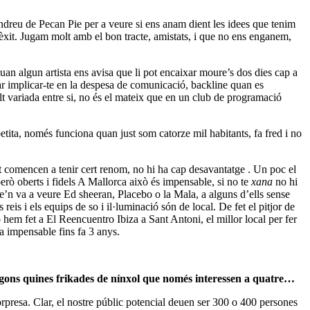
ndreu de Pecan Pie per a veure si ens anam dient les idees que tenim
 èxit. Jugam molt amb el bon tracte, amistats, i que no ens enganem,
uan algun artista ens avisa que li pot encaixar moure’s dos dies cap a
ar implicar-te en la despesa de comunicació, backline quan es
lt variada entre si, no és el mateix que en un club de programació
petita, només funciona quan just som catorze mil habitants, fa fred i no
 comencen a tenir cert renom, no hi ha cap desavantatge . Un poc el
erò oberts i fidels A Mallorca això és impensable, si no te
xana
no hi
’n va a veure Ed sheeran, Placebo o la Mala, a alguns d’ells sense
s reis i els equips de so i il·luminació són de local. De fet el pitjor de
o hem fet a El Reencuentro Ibiza a Sant Antoni, el millor local per fer
a impensable fins fa 3 anys.
 segons quines frikades de nínxol que només interessen a quatre…
orpresa. Clar, el nostre públic potencial deuen ser 300 o 400 persones