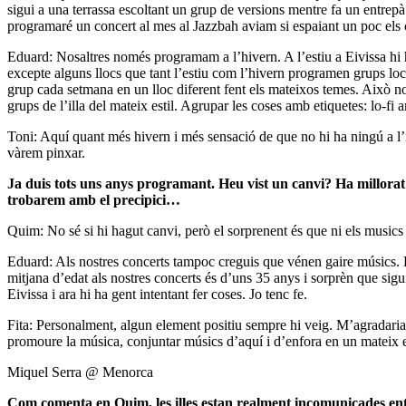
sigui a una terrassa escoltant un grup de versions mentre fa un entrepà
programaré un concert al mes al Jazzbah aviam si espaiant un poc els 
Eduard: Nosaltres només programam a l’hivern. A l’estiu a Eivissa hi h
excepte alguns llocs que tant l’estiu com l’hivern programen grups loca
grup cada setmana en un lloc diferent fent els mateixos temes. Això no
grups de l’illa del mateix estil. Agrupar les coses amb etiquetes: lo-f
Toni: Aquí quant més hivern i més sensació de que no hi ha ningú a l’
vàrem pinxar.
Ja duis tots uns anys programant. Heu vist un canvi? Ha millorat 
trobarem amb el precipici…
Quim: No sé si hi hagut canvi, però el sorprenent és que ni els musi
Eduard: Als nostres concerts tampoc creguis que vénen gaire músics. És
mitjana d’edat als nostres concerts és d’uns 35 anys i sorprèn que sigu
Eivissa i ara hi ha gent intentant fer coses. Jo tenc fe.
Fita: Personalment, algun element positiu sempre hi veig. M’agradaria re
promoure la música, conjuntar músics d’aquí i d’enfora en un mateix esc
Miquel Serra @ Menorca
Com comenta en Quim, les illes estan realment incomunicades entre