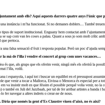
conjuntament amb ells? Aquí aquests darrers quatre anys l’únic que
na instància i m’ha funcionat. Si no demanes doblers… També treuen e
tipus de suport institucional. Enguany hem contactat amb l’ajuntament 
 se sap com van les coses a palau. Quant a sous jo som molt crític amb 
el que pertoca.
una falsa sensació d’èxit i resposta popular. Però un poc d’ajuda semp
gar la mà de l’illa i vendre el concert al grup com unes vacances…
ea és que, als grups que els oferim venir, ningú més els oferirà la possi
mai l’illa,
voilà
.
lana i espanyola, i aquí tot i buscar un equilibri en el pressupost assu
egable que venir a tocar a Mallorca, Eivissa o Menorca és especial per 
em va insistir molt en que féssim el possible perquè volia venir, no la
ambé en Juli del Jazzbaah, per tal de fer arribar artistes a banda i ba
er-lo fer navegar a altres indrets o crear-ne de nous.
 Diria que només la gent d’Es Claustre viuen d’això, no és així?