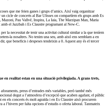
oses que me feien ganes i grups d’amics. Així vaig organitzar
r un cicle de concerts al Bar Ulisses on compartíem els grups amb Es
a, Mazoni, Pau Vallvé, Inspira, La Iaia, The Marzipan Man, Maria
 amb el Jazzbah i Es Claustre programant al New-C.
r la necessitat de tenir una activitat cultural similar a la que teníem
, portem-la nosaltres. No tenim una seu, amb aixó ens semblam a en
, que beneficis i despeses tendeixin a 0. Aquest any és el tercer
n realitat estan en una situació privilegiada. A grans trets,
 aforaments, preus d’entrades més variables, però també més
emocional degut a l’atmosfera d’excepció que acaben agafant, el públic
t en els concerts és molt agraïda i en Es Claustre això procurem
a a l’hivern per falta opcions d’estudis o oferta laboral. Tanmateix