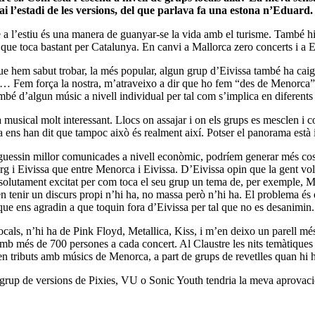
i l’estadi de les versions, del que parlava fa una estona n’Eduard
 a l’estiu és una manera de guanyar-se la vida amb el turisme. També h
que toca bastant per Catalunya. En canvi a Mallorca zero concerts i a E
ue hem sabut trobar, la més popular, algun grup d’Eivissa també ha caig
nc… Fem força la nostra, m’atraveixo a dir que ho fem “des de Menorca” 
bé d’algun músic a nivell individual per tal com s’implica en diferents
sical molt interessant. Llocs on assajar i on els grups es mesclen i col
a ens han dit que tampoc això és realment així. Potser el panorama està
iguessin millor comunicades a nivell econòmic, podríem generar més cos
 i Eivissa que entre Menorca i Eivissa. D’Eivissa opin que la gent vol 
absolutament excitat per com toca el seu grup un tema de, per exemple, M
 tenir un discurs propi n’hi ha, no massa però n’hi ha. El problema és qu
 que ens agradin a que toquin fora d’Eivissa per tal que no es desanimin.
locals, n’hi ha de Pink Floyd, Metallica, Kiss, i m’en deixo un parell mé
 més de 700 persones a cada concert. Al Claustre les nits temàtiques no
n tributs amb músics de Menorca, a part de grups de revetlles quan hi
 grup de versions de Pixies, VU o Sonic Youth tendria la meva aprovació