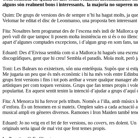
alguns són realment bons i interessants, la majoria no superen ma
Quim: De grups de versions des de sempre n’hi ha hagut molts, ja que
Velomar he editat el disc de Leonmanso, una proposta ben interessant 
Fita: Nosaltres hem programat des de l’escena més indi de Mallorca q
però vull dir que tampoc li posem molta insistència en si és o no ille
apart d’algunes comptades excepcions, i d’algun grup en som fans, tam
Eduard: Des d’Eivissa sembla com si a Mallorca hi hagués una escena mu
discogràfiques, gent que hi creu! Sembla el paradís. Mola molt, però j
Toni: Les Balears no existeixen, són una entelèquia. Supòs que si est
Me jugaria un peu que és més econòmic i hi ha més vols entre Edinburg
grups fent versions i fins i tot pots arribar a veure qualque manager 
artístiques per com toquen versions. Grups que fan temes propis i volen
popularitat. En aquest sentit tenim la intenció d’ajudar a grups d’aquí
Fita: A Menorca hi ha fervor pels tributs. Només a l’illa, amb músics 
d’enfora. És un fenomen en si mateix. Omplen sales a cada actuació amb
musical ampli en gèneres diversos. Ramones i Iron Maiden també tene
Eduard: Jo no veig en el fet de fer versions, no
covers
, res dolent. Un
originals seria igual de mal vist que fent temes propis.