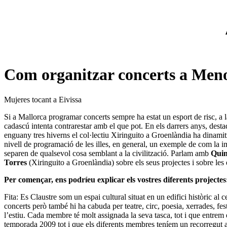
Com organitzar concerts a Menorc
Mujeres tocant a Eivissa
Si a Mallorca programar concerts sempre ha estat un esport de risc, a l
cadascú intenta contrarestar amb el que pot. En els darrers anys, dest
enguany tres hiverns el col·lectiu
Xiringuito a Groenlàndia
ha dinamitz
nivell de programació de les illes, en general, un exemple de com la im
separen de qualsevol cosa semblant a la civilització. Parlam amb
Quim
Torres
(Xiringuito a Groenlàndia) sobre els seus projectes i sobre les e
Per començar, ens podríeu explicar els vostres diferents projecte
Fita: Es Claustre som un espai cultural situat en un edifici històric a
concerts però també hi ha cabuda per teatre, circ, poesia, xerrades, f
l’estiu. Cada membre té molt assignada la seva tasca, tot i que entrem
temporada 2009 tot i que els diferents membres teníem un recorregut ant