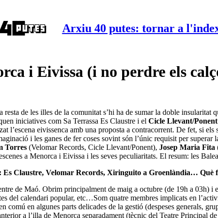
Arxiu 40 putes: tornar a l'inde
a i Eivissa (i no perdre els calç
a resta de les illes de la comunitat s’hi ha de sumar la doble insularita
aquen iniciatives com
Sa Terrassa Es Claustre
i el
Cicle
Llevant/Ponent
at l’escena eivissenca amb una proposta a contracorrent. De fet, si els
aginació i les ganes de fer coses sovint són l’únic requisit per superar
 Torres
(Velomar Records, Cicle Llevant/Ponent),
Josep Maria Fita
scenes a Menorca i Eivissa i les seves peculiaritats. El resum: les Balear
s: Es Claustre, Velomar Records, Xiringuito a Groenlàndia… Què feis
l centre de Maó. Obrim principalment de maig a octubre (de 19h a 03h) i 
estes del calendari popular, etc…Som quatre membres implicats en l’activ
 en comú en algunes parts delicades de la gestió (despeses generals, gru
erior a l’illa de Menorca separadament (tècnic del Teatre Principal de Ma