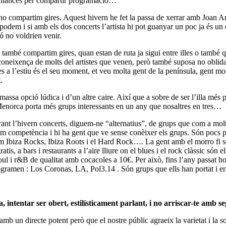
r aliances per compartir programació…
s no compartim gires. Aquest hivern he fet la passa de xerrar amb Joan A
odem i si amb els dos concerts l’artista hi pot guanyar un poc ja és un
ó no voldrien venir.
també compartim gires, quan estan de ruta ja sigui entre illes o també q
coneixença de molts del artistes que venen, però també suposa no oblid
es a l’estiu és el seu moment, et veu molta gent de la península, gent mo
.
assa opció lúdica i d’un altre caire. Així que a sobre de ser l’illa més 
e Menorca porta més grups interessants en un any que nosaltres en tres…
ant l’hivern concerts, diguem-ne “alternatius”, de grups que com a molt
nim competència i hi ha gent que ve sense conèixer els grups. Són pocs p
m Ibiza Rocks, Ibiza Roots i el Hard Rock…. La gent amb el morro fi se
is, a bars i restaurants a l’aire lliure on el blues i el rock clàssic són el
soul i r&B de qualitat amb cocacoles a 10€. Per això, fins l’any passat h
ogramen : Los Coronas, LA, Pol3.14 . Són grups que ells han portat i er
, intentar ser obert, estilísticament parlant, i no arriscar-te amb
mb un directe potent però que el nostre públic agraeix la varietat i la s