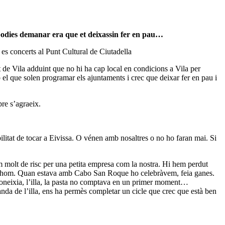
 podies demanar era que et deixassin fer en pau…
s concerts al Punt Cultural de Ciutadella
de Vila adduint que no hi ha cap local en condicions a Vila per
el que solen programar els ajuntaments i crec que deixar fer en pau i
re s’agraeix.
bilitat de tocar a Eivissa. O vénen amb nosaltres o no ho faran mai. Si
mim molt de risc per una petita empresa com la nostra. Hi hem perdut
a tothom. Quan estava amb Cabo San Roque ho celebràvem, feia ganes.
 coneixia, l’illa, la pasta no comptava en un primer moment…
nda de l’illa, ens ha permès completar un cicle que crec que està ben