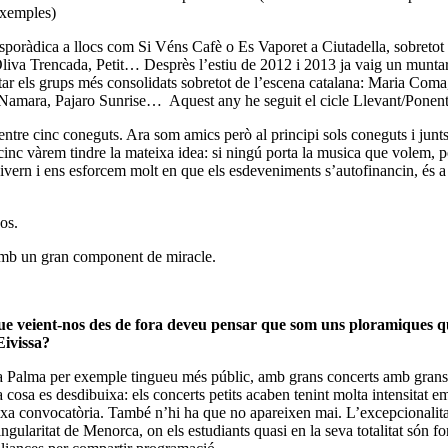
exemples)
oràdica a llocs com Si Véns Cafè o Es Vaporet a Ciutadella, sobretot c
Oliva Trencada, Petit… Desprès l’estiu de 2012 i 2013 ja vaig un munta
ar els grups més consolidats sobretot de l’escena catalana: Maria Com
amara, Pajaro Sunrise… Aquest any he seguit el cicle Llevant/Ponent
re cinc coneguts. Ara som amics però al principi sols coneguts i junts pe
s cinc vàrem tindre la mateixa idea: si ningú porta la musica que volem
 i ens esforcem molt en que els esdeveniments s’autofinancin, és a dir
os.
amb un gran component de miracle.
e veient-nos des de fora deveu pensar que som uns ploramiques que e
Eivissa?
 a Palma per exemple tingueu més públic, amb grans concerts amb grans
cosa es desdibuixa: els concerts petits acaben tenint molta intensitat 
eixa convocatòria. També n’hi ha que no apareixen mai. L’excepcionalita
ularitat de Menorca, on els estudiants quasi en la seva totalitat són for