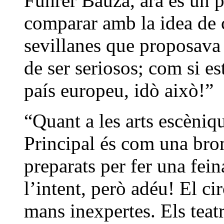
Führer Bauzá, ara és un 
comparar amb la idea de c
sevillanes que proposava 
de ser seriosos; com si e
país europeu, idò això!”
“Quant a les arts escèniq
Principal és com una bro
preparats per fer una fein
l’intent, però adéu! El cir
mans inexpertes. Els teat